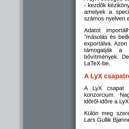
- kezdők kéziköny
amelyek a speci
számos nyelven el
Adatot importál
"másolás és beil
exportálva. Azon
támogatják a L
bővítmények. De 
LaTeX-be.
A LyX csapatr
A LyX csapat e
konzorcium. Nag
időről-időre a LyX
Külön meg szeret
Lars Gullik Bjøn