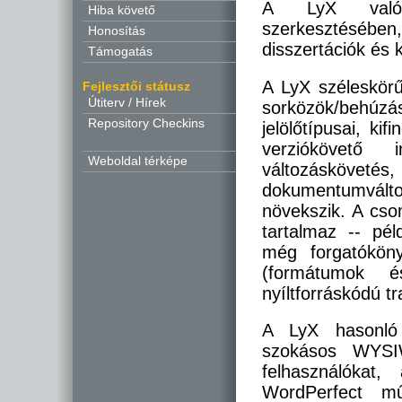
A LyX valób
Hiba követő
szerkesztésébe
Honosítás
disszertációk és 
Támogatás
A LyX széleskörű 
Fejlesztői státusz
Útiterv / Hírek
sorközök/behúzá
Repository Checkins
jelölőtípusai, ki
verziókövető 
Weboldal térképe
változáskövet
dokumentumválto
növekszik. A cso
tartalmaz -- pél
még forgatóköny
(formátumok é
nyíltforráskódú t
A LyX hasonló f
szokásos WYSI
felhasználókat
WordPerfect m