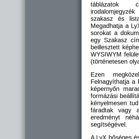
táblázatok c
irodalomjegyzék
szakasz és li
Megadhatja a LyX
sorokat a dokum
egy Szakasz cím
beillesztett képhe
WYSIWYM felület t
(történetesen ol
Ezen megközel
Felnagyíthatja a
képernyőn mara
formázási beállí
kényelmesen tud 
fáradtak vagy 
eredményt néhá
segítségével.
A LyX bőséges és 