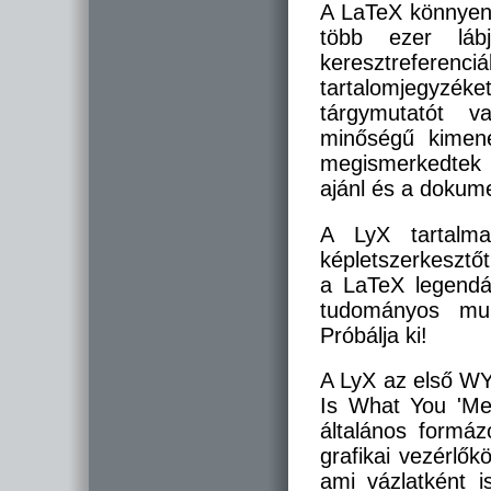
A LaTeX könnyen 
több ezer lábj
keresztreferenciá
tartalomjegyzéket
tárgymutatót va
minőségű kimene
megismerkedtek a
ajánl és a dokum
A LyX tartalma
képletszerkeszt
a LaTeX legendá
tudományos mun
Próbálja ki!
A LyX az első W
Is What You 'Mea
általános formá
grafikai vezérlők
ami vázlatként i