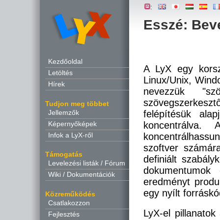
:
Esszé: Bev
Kezdőoldal
A LyX egy korsz
Letöltés
Linux/Unix, Wind
Hírek
nevezzük "szö
szövegszerkesztő
Tudjon meg többet
Jellemzők
felépítésük ala
Képernyőképek
koncentrálva
Infok a LyX-ről
koncentrálhass
szoftver számára
Támogatás
definiált szabál
Levelezési listák / Fórum
dokumentumok 
Wiki / Dokumentációk
eredményt produk
egy nyílt forrásk
Közreműködés
Csatlakozzon
LyX-el pillanatok
Fejlesztés