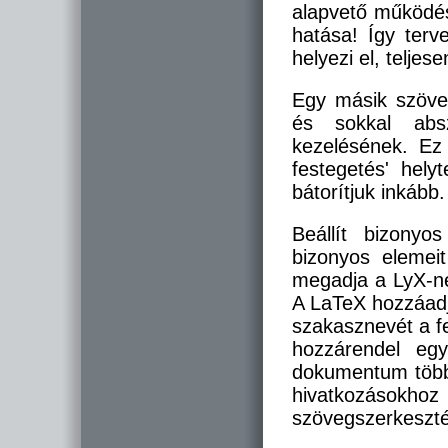
alapvető működés
hatása! Így terv
helyezi el, teljes
Egy másik szöve
és sokkal absz
kezelésének. Ez
festegetés' helyt
bátorítjuk inkább.
Beállít bizony
bizonyos elemeit
megadja a LyX-ne
A LaTeX hozzáadj
szakasznevét a fe
hozzárendel eg
dokumentum többi
hivatkozásokh
szövegszerkesztés