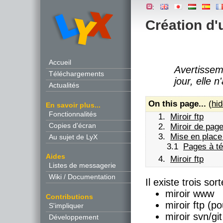
:
Création d'
Accueil
Avertisse
Téléchargements
jour, elle 
Actualités
On this page...
(
hi
En savoir plus...
Fonctionnalités
1.
Miroir ftp
Copies d'écran
2.
Miroir de pag
3.
Mise en place 
Au sujet de LyX
3.1
Pages à té
Aides
4.
Miroir ftp
Listes de messagerie
Wiki / Documentation
Il existe trois sor
miroir www
Contributions
miroir ftp (p
S'impliquer
miroir svn/git
Développement