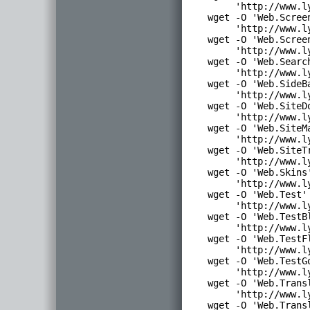
      'http://www.l
 wget -O 'Web.Screen
      'http://www.l
 wget -O 'Web.Screen
      'http://www.l
 wget -O 'Web.Search
      'http://www.l
 wget -O 'Web.SideBa
      'http://www.l
 wget -O 'Web.SiteDo
      'http://www.l
 wget -O 'Web.SiteMa
      'http://www.l
 wget -O 'Web.SiteTr
      'http://www.l
 wget -O 'Web.Skins'
      'http://www.l
 wget -O 'Web.Test' 
      'http://www.l
 wget -O 'Web.TestBl
      'http://www.l
 wget -O 'Web.TestFl
      'http://www.l
 wget -O 'Web.TestGo
      'http://www.l
 wget -O 'Web.Transl
      'http://www.l
 wget -O 'Web.Transl