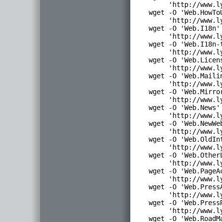
      'http://www.l
 wget -O 'Web.HowToU
      'http://www.l
 wget -O 'Web.I18n' 
      'http://www.l
 wget -O 'Web.I18n-t
      'http://www.l
 wget -O 'Web.Licens
      'http://www.l
 wget -O 'Web.Mailin
      'http://www.l
 wget -O 'Web.Mirror
      'http://www.l
 wget -O 'Web.News' 
      'http://www.l
 wget -O 'Web.NewWeb
      'http://www.l
 wget -O 'Web.OldInt
      'http://www.l
 wget -O 'Web.OtherL
      'http://www.l
 wget -O 'Web.PageAc
      'http://www.l
 wget -O 'Web.PressA
      'http://www.l
 wget -O 'Web.PressR
      'http://www.l
 wget -O 'Web.RoadMa