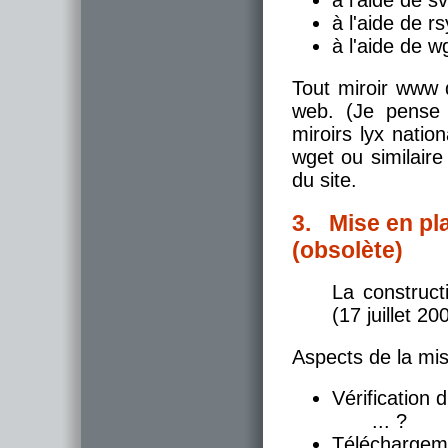
à l'aide de 
à l'aide de r
à l'aide de w
Tout miroir www d
web. (Je pense q
miroirs lyx nation
wget ou similaire
du site.
3. Mise en pl
(obsolète)
La construc
(17 juillet 20
Aspects de la mis
Vérification
... ?
Téléchargem