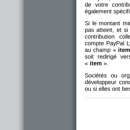
de votre contr
également spécifi
Si le montant mi
pas atteint, et s
contribution co
compte PayPal 
au champ «
ite
soit redirigé ve
«
item
».
Sociétés ou org
développeur conce
ou si elles ont be