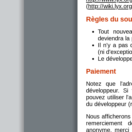
(
http://wiki.lyx.o
Règles du sou
Tout nouvea
deviendra la 
Il n'y a pas
(ni d'except
Le développe
Paiement
Notez que l'ad
développeur. Si
pouvez utiliser l
du développeur (
Nous afficherons
remerciement d
anonyme, merci 