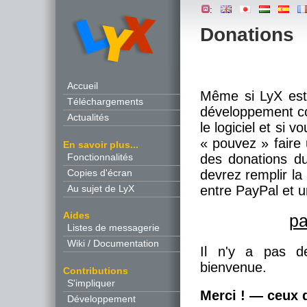
:
Donations
Accueil
Même si LyX est 
Téléchargements
développement co
Actualités
le logiciel et si
« pouvez » faire 
En savoir plus...
Fonctionnalités
des donations du
Copies d'écran
devrez remplir la 
Au sujet de LyX
entre PayPal et u
Aides
pa
Listes de messagerie
Wiki / Documentation
Il n'y a pas 
bienvenue.
Contributions
S'impliquer
Merci ! — ceux q
Développement