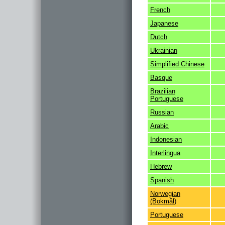
French
Japanese
Dutch
Ukrainian
Simplified Chinese
Basque
Brazilian
Portuguese
Russian
Arabic
Indonesian
Interlingua
Hebrew
Spanish
Norwegian
(Bokmål)
Portuguese