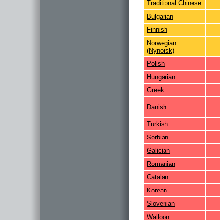
Traditional Chinese
Bulgarian
Finnish
Norwegian
(Nynorsk)
Polish
Hungarian
Greek
Danish
Turkish
Serbian
Galician
Romanian
Catalan
Korean
Slovenian
Walloon