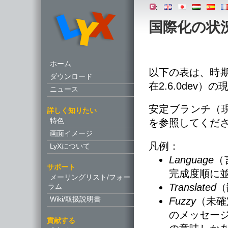
:
国際化の状
ホーム
以下の表は、時期
ダウンロード
在2.6.0dev
ニュース
安定ブランチ（現
詳しく知りたい
特色
を参照してくだ
画面イメージ
凡例：
LyXについて
Language
（
サポート
完成度順に
メーリングリスト/フォー
Translated
（
ラム
Wiki/取扱説明書
Fuzzy
（未確
のメッセージ
貢献する