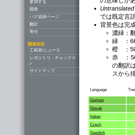
の意味しか
参加する
Untranslated
開発
では既定言
バグ追跡ページ
背景色は完
翻訳
寄付
濃緑：
緑 ：
開発状況
橙 ：
工程表/ニュース
赤 ：
レポジトリ・チェックイ
ン
の翻訳
サイトマップ
スから
Language
Tra
German
Slovak
Italian
Czech
Swedish