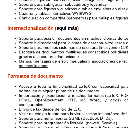
Soporte para subfiguras, subcuadros y leyendas
Soporte para figuras y cuadroso o tablas envueltas en el tex
Cuadros y tablas interactivos WYSIWYG
Configuración compartida (geometría) para múltiples figuras
Internacionalización (
aquí más
)
Soporte para escribir documentos en muchos idiomas de to
Soporte bidireccional para idiomas de derecha-a-izquierda
Soporte para muchos sistemas de escritura (incluyendo CJK
Escritura de documentos multilingües constituidos por dive
gracias a la conformidad unicode
Menús, mensajes de error, manuales y asociaciones de tecl
muchos idiomas
Formatos de documento
Acceso a toda la funcionalidad LaTeX con capacidad par
normal en cualquier punto de un documento.
Importación y exportación a muchos formatos (LaTeX, PDF, 
HTML, OpenDocument, RTF, MS Word, y otros) grac
configurables.
Envío de fax desde dentro de LyX.
Visor de código fuente para la visualización instantánea de
Soporte para herramientas SGML (DocBook DTDs).
Soporte para programación literaria, (noweb, Sweave).
Soporte para la exportación de marcadores PDF e informac