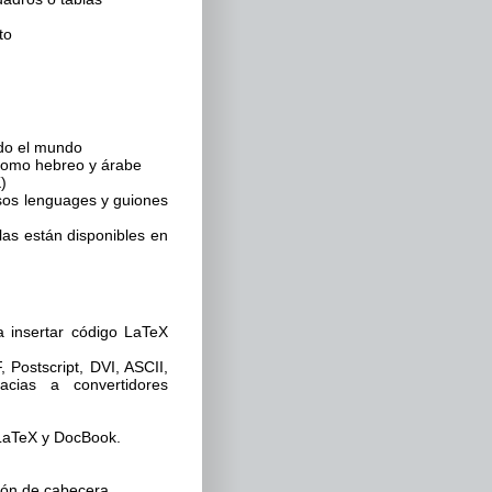
to
do el mundo
 como hebreo y árabe
)
rsos lenguages y guiones
as están disponibles en
a insertar código LaTeX
Postscript, DVI, ASCII,
ias a convertidores
 LaTeX y DocBook.
ión de cabecera.