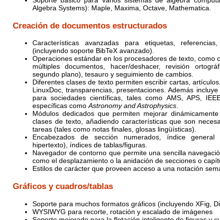
Soporte básico para varios sistemas de álgebra comput
Algebra Systems): Maple, Maxima, Octave, Mathematica.
Creación de documentos estructurados
Características avanzadas para etiquetas, referencias,
(incluyendo soporte BibTeX avanzado).
Operaciones estándar en los procesadores de texto, como c
múltiples documentos, hacer/deshacer, revisión ortográ
segundo plano), tesauro y seguimiento de cambios.
Diferentes clases de texto permiten escribir cartas, artículos
LinuxDoc, transparencias, presentaciones. Además incluye 
para sociedades científicas, tales como AMS, APS, IEEE
específicas como
Astronomy and Astrophysics
.
Módulos dedicados que permiten mejorar dinámicamente l
clases de texto, añadiendo características que son neces
tareas (tales como notas finales, glosas lingüísticas).
Encabezados de sección numerados, índice general 
hipertexto), índices de tablas/figuras.
Navegador de contorno que permite una sencilla navegació
como el desplazamiento o la anidación de secciones o capít
Estilos de carácter que proveen acceso a una notación sem
Gráficos y cuadros/tablas
Soporte para muchos formatos gráficos (incluyendo XFig, Di
WYSIWYG para recorte, rotación y escalado de imágenes
Soporte mejorado para la flotación inteligente de figuras y c