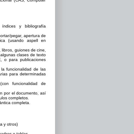
acional (CAS, Computer
 índices y bibliografía
ortar/pegar, apertura de
fica (usando aspell en
, libros, guiones de cine,
algunas clases de texto
, o para publicaciones
a funcionalidad de las
arias para determinadas
(con funcionalidad de
n por el documento, así
ulos completos.
ántica completa.
a y otros)
uadros o tablas