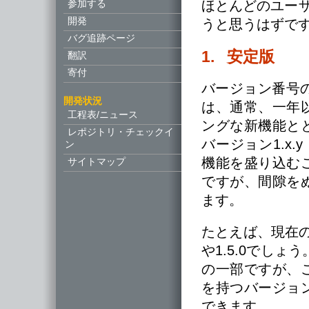
参加する
ほとんどのユーザ
開発
うと思うはずで
バグ追跡ページ
1. 安定版
翻訳
寄付
バージョン番号の
開発状況
は、通常、一年
工程表/ニュース
ングな新機能と
レポジトリ・チェックイ
バージョン1.x
ン
機能を盛り込む
サイトマップ
ですが、間隙を
ます。
たとえば、現在の安
や1.5.0でしょ
の一部ですが、
を持つバージョ
できます。