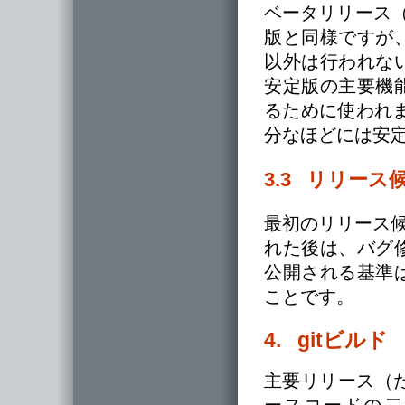
ベータリリース（たとえ
版と同様ですが
以外は行われな
安定版の主要機
るために使われ
分なほどには安
3.3 リリー
最初のリリース候補（r
れた後は、バグ
公開される基準
ことです。
4. gitビルド
主要リリース（た