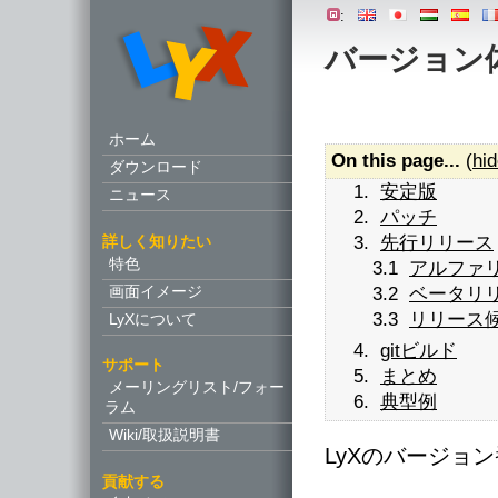
:
バージョン
ホーム
On this page...
(
hi
ダウンロード
1.
安定版
ニュース
2.
パッチ
詳しく知りたい
3.
先行リリース
特色
3.1
アルファ
画面イメージ
3.2
ベータリ
3.3
リリース
LyXについて
4.
gitビルド
サポート
5.
まとめ
メーリングリスト/フォー
6.
典型例
ラム
Wiki/取扱説明書
LyXのバージョ
貢献する